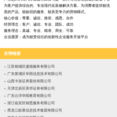
为客户提供综合的、专业现代化装修解决方案。为消费者提供较优
质的产品、较贴切的服务、较具竞争力的营销模式。
核心价值：尊重、诚信、推崇、感恩、合作
经营理念：客户、诚信、专业、团队、成功
服务理念：真诚、专业、精准、周全、可靠
企业愿景：成为较受信任的创新性企业服务开放平台
友情链接
江苏相城区盛德服务有限公司
广东黄埔区华雨信息技术有限公司
山西卡游证券股份有限公司
天津北辰区美华证券有限公司
广东云浮华雨教育有限公司
浙江临安区锦恩服务有限公司
黑龙江皓慕信息技术集团有限公司